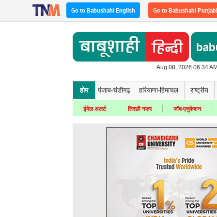
Go to Babushahi English
Go to Babushahi Punjab
Aug 08, 2026 06:34 AM
होम
पंजाब-चंडीगढ़
हरियाणा-हिमाचल
राष्ट्रीय
ईमेल अलर्ट
तिरछी नज़र
जॉब-एजुकेशन