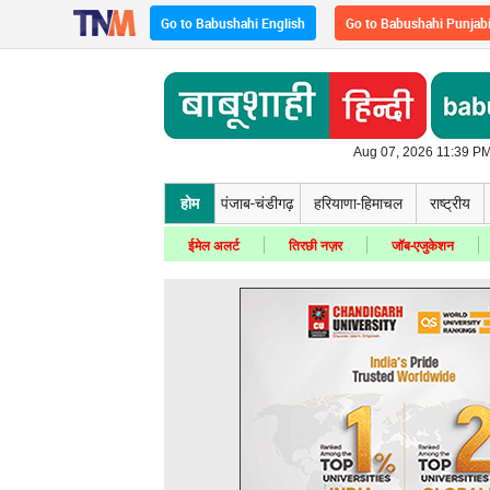
Go to Babushahi English
Go to Babushahi Punjab
Aug 07, 2026 11:39 PM
होम
पंजाब-चंडीगढ़
हरियाणा-हिमाचल
राष्ट्रीय
ईमेल अलर्ट
तिरछी नज़र
जॉब-एजुकेशन