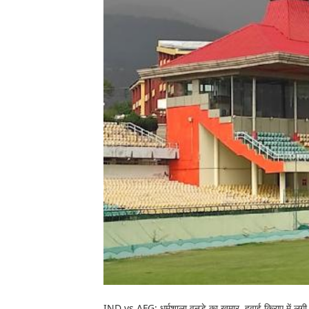
IND vs AFG: धर्मशाला वनडे का खुमार, हवाई किराए में लगी '