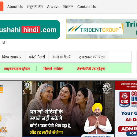
i
About Us
बाबूशाही टीम
Archive
विज्ञापन
Contact Us
 IST
विश्व समाचार
फोटो गैलरी
वीडियो गैलरी
ट्रांसफर /पोस्टिंग
लाइफस्टाइल-ट्रैवल
किताबें -साहित्य
टेक्नोलॉजी एंड ट्रेंड्स