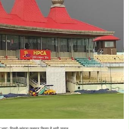
आग'; दिल्ली-कांगड़ा फ्लाइट किराए में भारी उछाल