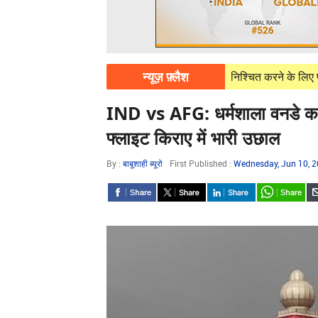
न्यूज़ फ़्लैश
07, 2026
पावरकॉम निर्बाध बिजली आपूर्ति सुनिश्चित करने के लिए पूरी तरह प्रतिब
IND vs AFG: धर्मशाला वनडे का ख
फ्लाइट किराए में भारी उछाल
By :
बाबूशाही ब्यूरो
First Published :
Wednesday, Jun 10, 