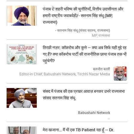
पंजाब ਦੇ शहरी भविष्य की चुनौतियाँ, वित्तीय उदासीनता और
हमारी राष्ट्रीय जवाबदेही/- सतनाम सिंह संधू (MP,
राज्यसभा)
- सतनाम सिंह संधू (संसद सदस्य, राज्यसभा)
MP, राज्यसभा
तिरछी नज़र: कॉकरोच और कुत्ते — क्या अब सिर्फ यही मुद्दे रह
गए हैं? क्या कॉकरोच पार्टी की राजनीतिक छाया पंजाब तक भी
पहुंचेगी?
बलजीत बल्ली
Editor-in Chief, Babushahi Network, Tirchhi Nazar Media
संसद में पंजाब की एक प्रखर आवाज़ बनकर उभरे राज्यसभा
सांसद सतनाम सिंह संधू
Babushahi Network
...
मेरा खजाना… मैं भी एक TB Patient रहा हूँ — Dr.