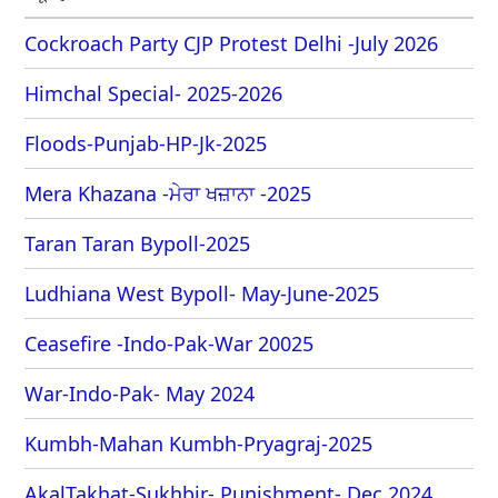
Cockroach Party CJP Protest Delhi -July 2026
Himchal Special- 2025-2026
Floods-Punjab-HP-Jk-2025
Mera Khazana -ਮੇਰਾ ਖਜ਼ਾਨਾ -2025
Taran Taran Bypoll-2025
Ludhiana West Bypoll- May-June-2025
Ceasefire -Indo-Pak-War 20025
War-Indo-Pak- May 2024
Kumbh-Mahan Kumbh-Pryagraj-2025
AkalTakhat-Sukhbir- Punishment- Dec 2024