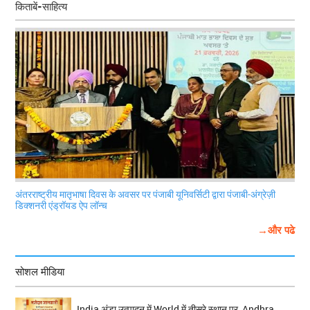
किताबें-साहित्य
अंतरराष्ट्रीय मातृभाषा दिवस के अवसर पर पंजाबी यूनिवर्सिटी द्वारा पंजाबी-अंग्रेज़ी
डिक्शनरी एंड्रॉयड ऐप लॉन्च
→और पढे
सोशल मीडिया
India अंडा उत्पादन में World में तीसरे स्थान पर, Andhra