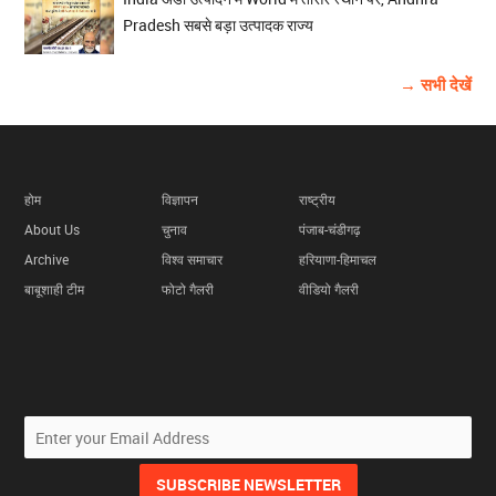
Pradesh सबसे बड़ा उत्पादक राज्य
→ सभी देखें
होम
विज्ञापन
राष्ट्रीय
About Us
चुनाव
पंजाब-चंडीगढ़
Archive
विश्व समाचार
हरियाणा-हिमाचल
बाबूशाही टीम
फोटो गैलरी
वीडियो गैलरी