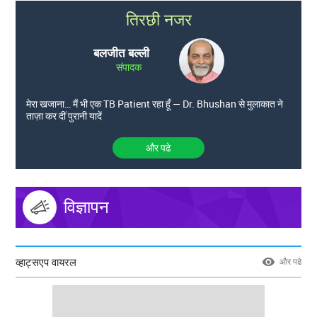
तिरछी नजर
बलजीत बल्ली
संपादक
मेरा खजाना… मैं भी एक TB Patient रहा हूँ — Dr. Bhushan से मुलाकात ने
ताज़ा कर दीं पुरानी यादें
और पढे
विज्ञापन
व्हाट्सएप वायरल
और पढे