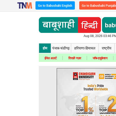
Go to Babushahi English
Go to Babushahi Punjab
Aug 08, 2026 03:46 PM
होम
पंजाब-चंडीगढ़
हरियाणा-हिमाचल
राष्ट्रीय
ईमेल अलर्ट
तिरछी नज़र
जॉब-एजुकेशन