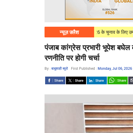
न्यूज़ फ़्लैश
8, 2026
न्यूज़ीलैंड की नेशनल पार्टी ने 2026 के चुनाव के लिए उम्मीदवारों की 
पंजाब कांग्रेस प्रभारी भूपेश बघे
रणनीति पर होगी चर्चा
By :
बाबूशाही ब्यूरो
First Published :
Monday, Jul 06, 2026