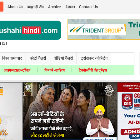
i
About Us
बाबूशाही टीम
Archive
विज्ञापन
Contact Us
 IST
विश्व समाचार
फोटो गैलरी
वीडियो गैलरी
ट्रांसफर /पोस्टिंग
लाइफस्टाइल-ट्रैवल
किताबें -साहित्य
टेक्नोलॉजी एंड ट्रेंड्स