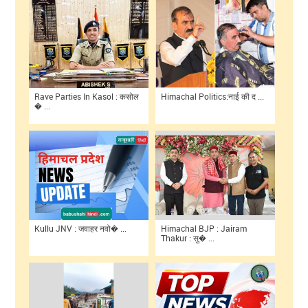
Rave Parties In Kasol : कसोल
Himachal Politics:नाई की द ...
� ...
Kullu JNV : जवाहर नवो� ...
Himachal BJP : Jairam
Thakur : सु� ...