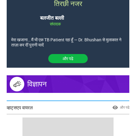
तिरछी नजर
बलजीत बल्ली
संपादक
मेरा खजाना… मैं भी एक TB Patient रहा हूँ — Dr. Bhushan से मुलाकात ने
ताज़ा कर दीं पुरानी यादें
और पढे
विज्ञापन
व्हाट्सएप वायरल
और पढे