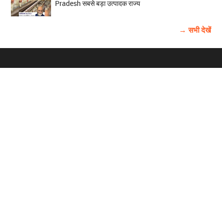
Pradesh सबसे बड़ा उत्पादक राज्य
→ सभी देखें
होम
विज्ञापन
राष्ट्रीय
About Us
चुनाव
पंजाब-चंडीगढ़
Archive
विश्व समाचार
हरियाणा-हिमाचल
बाबूशाही टीम
फोटो गैलरी
वीडियो गैलरी