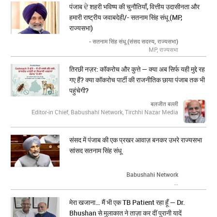
पंजाब ਦੇ शहरी भविष्य की चुनौतियाँ, वित्तीय उदासीनता और
हमारी राष्ट्रीय जवाबदेही/- सतनाम सिंह संधू (MP,
राज्यसभा)
- सतनाम सिंह संधू (संसद सदस्य, राज्यसभा)
MP, राज्यसभा
तिरछी नज़र: कॉकरोच और कुत्ते — क्या अब सिर्फ यही मुद्दे रह
गए हैं? क्या कॉकरोच पार्टी की राजनीतिक छाया पंजाब तक भी
पहुंचेगी?
बलजीत बल्ली
Editor-in Chief, Babushahi Network, Tirchhi Nazar Media
संसद में पंजाब की एक प्रखर आवाज़ बनकर उभरे राज्यसभा
सांसद सतनाम सिंह संधू
Babushahi Network
...
मेरा खजाना… मैं भी एक TB Patient रहा हूँ — Dr.
Bhushan से मुलाकात ने ताज़ा कर दीं पुरानी यादें