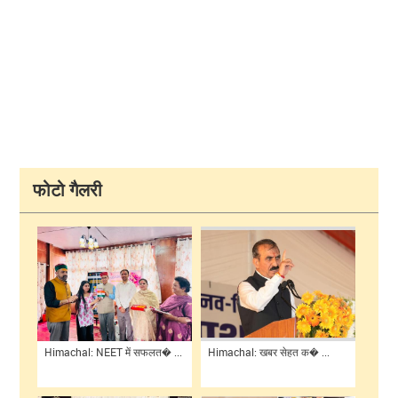
फोटो गैलरी
Himachal: NEET में सफलत� ...
Himachal: खबर सेहत क� ...