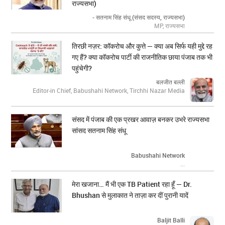
राज्यसभा)
- सतनाम सिंह संधू (संसद सदस्य, राज्यसभा)
MP, राज्यसभा
तिरछी नज़र: कॉकरोच और कुत्ते — क्या अब सिर्फ यही मुद्दे रह
गए हैं? क्या कॉकरोच पार्टी की राजनीतिक छाया पंजाब तक भी
पहुंचेगी?
बलजीत बल्ली
Editor-in Chief, Babushahi Network, Tirchhi Nazar Media
संसद में पंजाब की एक प्रखर आवाज़ बनकर उभरे राज्यसभा
सांसद सतनाम सिंह संधू
Babushahi Network
...
मेरा खजाना… मैं भी एक TB Patient रहा हूँ — Dr.
Bhushan से मुलाकात ने ताज़ा कर दीं पुरानी यादें
Baljit Balli