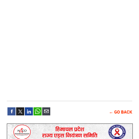
← GO BACK