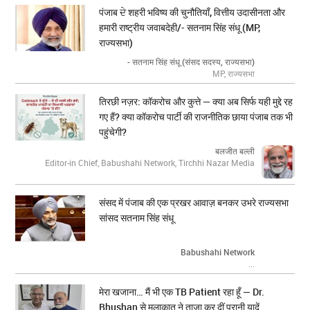
पंजाब ਦੇ शहरी भविष्य की चुनौतियाँ, वित्तीय उदासीनता और
हमारी राष्ट्रीय जवाबदेही/- सतनाम सिंह संधू (MP,
राज्यसभा)
- सतनाम सिंह संधू (संसद सदस्य, राज्यसभा)
MP, राज्यसभा
तिरछी नज़र: कॉकरोच और कुत्ते — क्या अब सिर्फ यही मुद्दे रह
गए हैं? क्या कॉकरोच पार्टी की राजनीतिक छाया पंजाब तक भी
पहुंचेगी?
बलजीत बल्ली
Editor-in Chief, Babushahi Network, Tirchhi Nazar Media
संसद में पंजाब की एक प्रखर आवाज़ बनकर उभरे राज्यसभा
सांसद सतनाम सिंह संधू
Babushahi Network
...
मेरा खजाना… मैं भी एक TB Patient रहा हूँ — Dr.
Bhushan से मुलाकात ने ताज़ा कर दीं पुरानी यादें