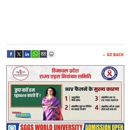
← GO BACK