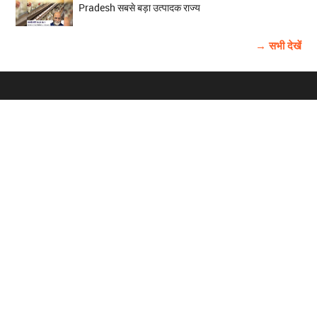
Pradesh सबसे बड़ा उत्पादक राज्य
→ सभी देखें
होम
विज्ञापन
राष्ट्रीय
About Us
चुनाव
पंजाब-चंडीगढ़
Archive
विश्व समाचार
हरियाणा-हिमाचल
बाबूशाही टीम
फोटो गैलरी
वीडियो गैलरी