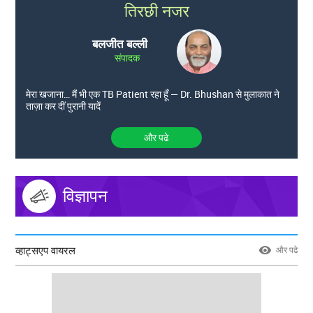
तिरछी नजर
बलजीत बल्ली
संपादक
मेरा खजाना… मैं भी एक TB Patient रहा हूँ — Dr. Bhushan से मुलाकात ने
ताज़ा कर दीं पुरानी यादें
और पढे
विज्ञापन
व्हाट्सएप वायरल
और पढे