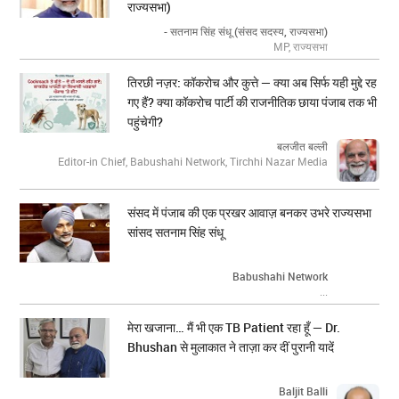
राज्यसभा)
- सतनाम सिंह संधू (संसद सदस्य, राज्यसभा)
MP, राज्यसभा
तिरछी नज़र: कॉकरोच और कुत्ते — क्या अब सिर्फ यही मुद्दे रह
गए हैं? क्या कॉकरोच पार्टी की राजनीतिक छाया पंजाब तक भी
पहुंचेगी?
बलजीत बल्ली
Editor-in Chief, Babushahi Network, Tirchhi Nazar Media
संसद में पंजाब की एक प्रखर आवाज़ बनकर उभरे राज्यसभा
सांसद सतनाम सिंह संधू
Babushahi Network
...
मेरा खजाना… मैं भी एक TB Patient रहा हूँ — Dr.
Bhushan से मुलाकात ने ताज़ा कर दीं पुरानी यादें
Baljit Balli