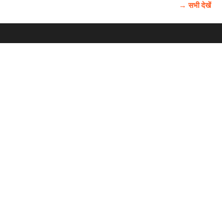
→ सभी देखें
होम
विज्ञापन
राष्ट्रीय
About Us
चुनाव
पंजाब-चंडीगढ़
Archive
विश्व समाचार
हरियाणा-हिमाचल
बाबूशाही टीम
फोटो गैलरी
वीडियो गैलरी