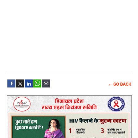
← GO BACK