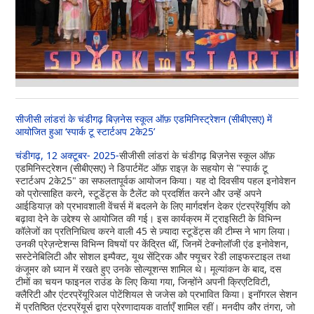
सीजीसी लांडरां के चंडीगढ़ बिज़नेस स्कूल ऑफ़ एडमिनिस्ट्रेशन (सीबीएसए) में
आयोजित हुआ ‘स्पार्क टू स्टार्टअप 2के25’
चंडीगढ़, 12 अक्टूबर- 2025-
सीजीसी लांडरां के चंडीगढ़ बिज़नेस स्कूल ऑफ़
एडमिनिस्ट्रेशन (सीबीएसए) ने डिपार्टमेंट ऑफ़ राइज़ के सहयोग से "स्पार्क टू
स्टार्टअप 2के25" का सफलतापूर्वक आयोजन किया। यह दो दिवसीय पहल इनोवेशन
को प्रोत्साहित करने, स्टूडेंट्स के टैलेंट को प्रदर्शित करने और उन्हें अपने
आईडियाज़ को प्रभावशाली वेंचर्स में बदलने के लिए मार्गदर्शन देकर एंटरप्रेंयूर्शिप को
बढ़ावा देने के उद्देश्य से आयोजित की गई। इस कार्यक्रम में ट्राइसिटी के विभिन्न
कॉलेजों का प्रतिनिधित्व करने वाली 45 से ज़्यादा स्टूडेंट्स की टीम्स ने भाग लिया।
उनकी प्रेज़न्टेशन्स विभिन्न विषयों पर केंद्रित थीं, जिनमें टेक्नोलॉजी एंड इनोवेशन,
सस्टेनेबिलिटी और सोशल इम्पैक्ट, यूथ सेंट्रिक और फ्यूचर रेडी लाइफस्टाइल तथा
कंजूमर को ध्यान में रखते हुए उनके सोल्यूशन्स शामिल थे। मूल्यांकन के बाद, दस
टीमों का चयन फाइनल राउंड के लिए किया गया, जिन्होंने अपनी क्रिएटिविटी,
क्लैरिटी और एंटरप्रेंयूरिअल पोटेंशियल से जजेस को प्रभावित किया। इनॉगरल सेशन
में प्रतिष्ठित एंटरप्रेंयूर्स द्वारा प्रेरणादायक वार्ताएँ शामिल रहीं। मनदीप कौर तंगरा, जो