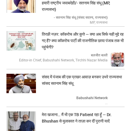
हमारी राष्ट्रीय जवाबदेही/- सतनाम सिंह संधू (MP,
राज्यसभा)
- सतनाम सिंह संधू (संसद सदस्य, राज्यसभा)
MP, राज्यसभा
तिरछी नज़र: कॉकरोच और कुत्ते — क्या अब सिर्फ यही मुद्दे रह
गए हैं? क्या कॉकरोच पार्टी की राजनीतिक छाया पंजाब तक भी
पहुंचेगी?
बलजीत बल्ली
Editor-in Chief, Babushahi Network, Tirchhi Nazar Media
संसद में पंजाब की एक प्रखर आवाज़ बनकर उभरे राज्यसभा
सांसद सतनाम सिंह संधू
Babushahi Network
...
मेरा खजाना… मैं भी एक TB Patient रहा हूँ — Dr.
Bhushan से मुलाकात ने ताज़ा कर दीं पुरानी यादें