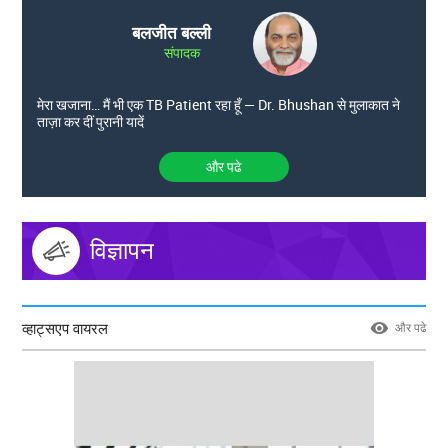
बलजीत बल्ली
संपादक
मेरा खजाना… मैं भी एक TB Patient रहा हूँ — Dr. Bhushan से मुलाकात ने
ताज़ा कर दीं पुरानी यादें
और पढे
विज्ञापन
व्हाट्सएप वायरल
और पढे