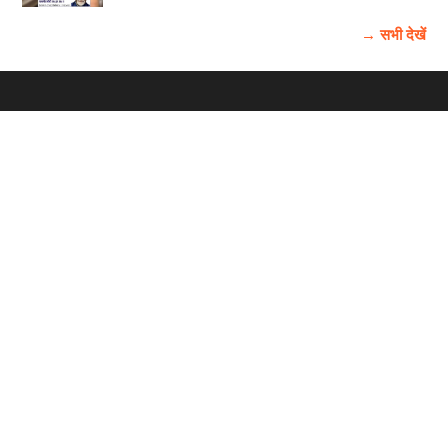
→ सभी देखें
होम
विज्ञापन
राष्ट्रीय
About Us
चुनाव
पंजाब-चंडीगढ़
Archive
विश्व समाचार
हरियाणा-हिमाचल
बाबूशाही टीम
फोटो गैलरी
वीडियो गैलरी