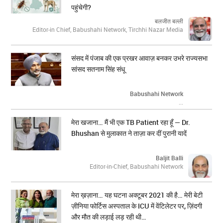
पहुंचेगी?
बलजीत बल्ली
Editor-in Chief, Babushahi Network, Tirchhi Nazar Media
संसद में पंजाब की एक प्रखर आवाज़ बनकर उभरे राज्यसभा
सांसद सतनाम सिंह संधू
Babushahi Network
...
मेरा खजाना… मैं भी एक TB Patient रहा हूँ — Dr.
Bhushan से मुलाकात ने ताज़ा कर दीं पुरानी यादें
Baljit Balli
Editor-in-Chief, Babushahi Network
मेरा ख़ज़ाना… यह घटना अक्टूबर 2021 की है… मेरी बेटी
ज़ीनिया फोर्टिस अस्पताल के ICU में वेंटिलेटर पर, ज़िंदगी
और मौत की लड़ाई लड़ रही थी…