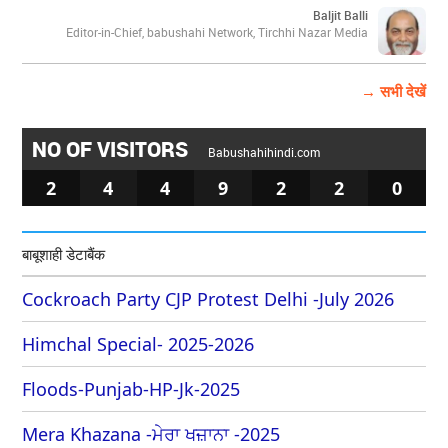
Baljit Balli
Editor-in-Chief, babushahi Network, Tirchhi Nazar Media
→ सभी देखें
NO OF VISITORS
Babushahihindi.com
2
4
4
9
2
2
0
बाबूशाही डेटाबैंक
Cockroach Party CJP Protest Delhi -July 2026
Himchal Special- 2025-2026
Floods-Punjab-HP-Jk-2025
Mera Khazana -ਮੇਰਾ ਖਜ਼ਾਨਾ -2025