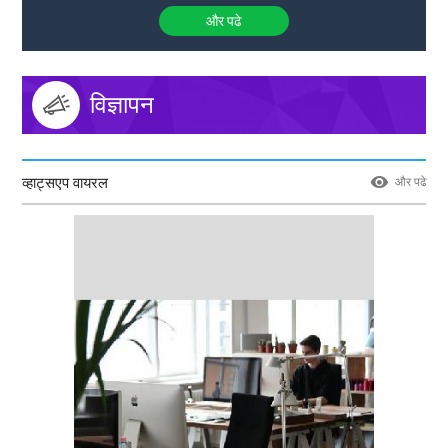
और पढे
विज्ञापन
व्हाट्सएप वायरल
और पढे