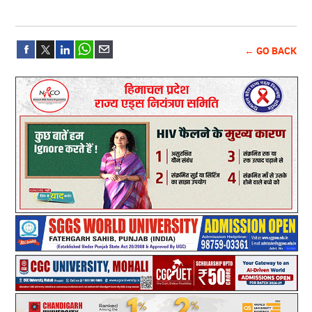
← GO BACK