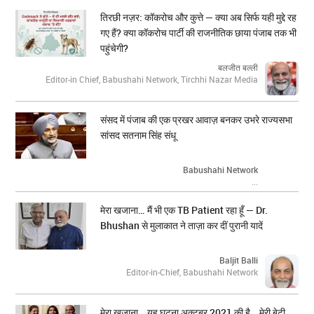
तिरछी नज़र: कॉकरोच और कुत्ते — क्या अब सिर्फ यही मुद्दे रह
गए हैं? क्या कॉकरोच पार्टी की राजनीतिक छाया पंजाब तक भी
पहुंचेगी?
बलजीत बल्ली
Editor-in Chief, Babushahi Network, Tirchhi Nazar Media
संसद में पंजाब की एक प्रखर आवाज़ बनकर उभरे राज्यसभा
सांसद सतनाम सिंह संधू
Babushahi Network
...
मेरा खजाना… मैं भी एक TB Patient रहा हूँ — Dr.
Bhushan से मुलाकात ने ताज़ा कर दीं पुरानी यादें
Baljit Balli
Editor-in-Chief, Babushahi Network
मेरा ख़ज़ाना… यह घटना अक्टूबर 2021 की है… मेरी बेटी