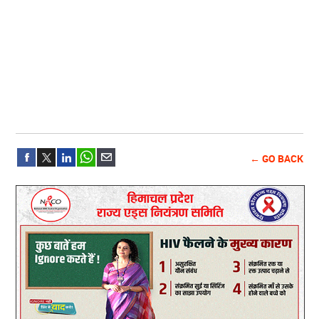
← GO BACK