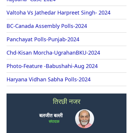
Valtoha Vs Jathedar Harpreet Singh- 2024
BC-Canada Assembly Polls-2024
Panchayat Polls-Punjab-2024
Chd-Kisan Morcha-UgrahanBKU-2024
Photo-Feature -Babushahi-Aug 2024
Haryana Vidhan Sabha Polls-2024
तिरछी नजर
बलजीत बल्ली
संपादक