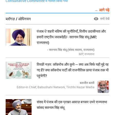
Consultative Committee में नामित किया गया
→ आगे पढ़े
ब्लॉगज़ / ओपिनयन
सभी देखें
पंजाब ਦੇ शहरी भविष्य की चुनौतियाँ, वित्तीय उदासीनता और
हमारी राष्ट्रीय जवाबदेही/- सतनाम सिंह संधू (MP,
राज्यसभा)
- सतनाम सिंह संधू (संसद सदस्य, राज्यसभा)
MP, राज्यसभा
तिरछी नज़र: कॉकरोच और कुत्ते — क्या अब सिर्फ यही मुद्दे रह
गए हैं? क्या कॉकरोच पार्टी की राजनीतिक छाया पंजाब तक भी
पहुंचेगी?
बलजीत बल्ली
Editor-in Chief, Babushahi Network, Tirchhi Nazar Media
संसद में पंजाब की एक प्रखर आवाज़ बनकर उभरे राज्यसभा
सांसद सतनाम सिंह संधू