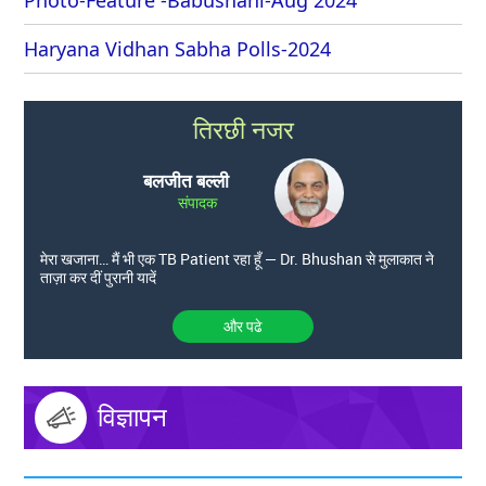
Photo-Feature -Babushahi-Aug 2024
Haryana Vidhan Sabha Polls-2024
तिरछी नजर
बलजीत बल्ली
संपादक
मेरा खजाना… मैं भी एक TB Patient रहा हूँ — Dr. Bhushan से मुलाकात ने
ताज़ा कर दीं पुरानी यादें
और पढे
विज्ञापन