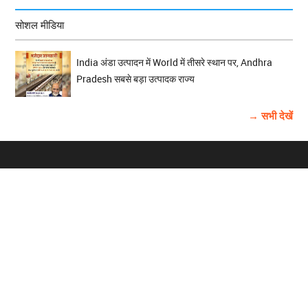
सोशल मीडिया
India अंडा उत्पादन में World में तीसरे स्थान पर, Andhra
Pradesh सबसे बड़ा उत्पादक राज्य
→ सभी देखें
होम
विज्ञापन
राष्ट्रीय
About Us
चुनाव
पंजाब-चंडीगढ़
Archive
विश्व समाचार
हरियाणा-हिमाचल
बाबूशाही टीम
फोटो गैलरी
वीडियो गैलरी