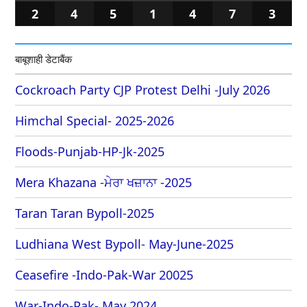
2
4
5
1
4
7
3
बाबूशाही डेटाबैंक
Cockroach Party CJP Protest Delhi -July 2026
Himchal Special- 2025-2026
Floods-Punjab-HP-Jk-2025
Mera Khazana -ਮੇਰਾ ਖਜ਼ਾਨਾ -2025
Taran Taran Bypoll-2025
Ludhiana West Bypoll- May-June-2025
Ceasefire -Indo-Pak-War 20025
War-Indo-Pak- May 2024