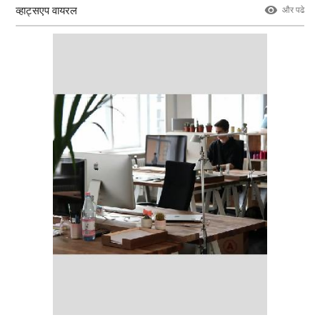
व्हाट्सएप वायरल
और पढे