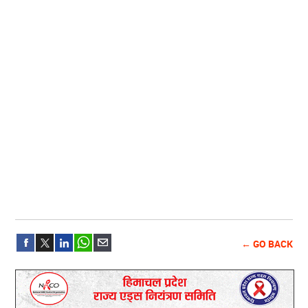
← GO BACK