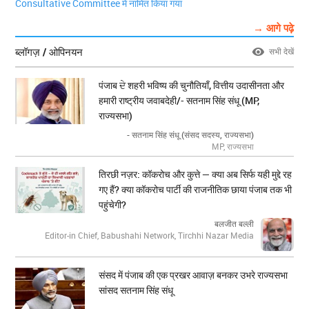
Consultative Committee में नामित किया गया
→ आगे पढ़े
ब्लॉगज़ / ओपिनयन
सभी देखें
पंजाब ਦੇ शहरी भविष्य की चुनौतियाँ, वित्तीय उदासीनता और
हमारी राष्ट्रीय जवाबदेही/- सतनाम सिंह संधू (MP,
राज्यसभा)
- सतनाम सिंह संधू (संसद सदस्य, राज्यसभा)
MP, राज्यसभा
तिरछी नज़र: कॉकरोच और कुत्ते — क्या अब सिर्फ यही मुद्दे रह
गए हैं? क्या कॉकरोच पार्टी की राजनीतिक छाया पंजाब तक भी
पहुंचेगी?
बलजीत बल्ली
Editor-in Chief, Babushahi Network, Tirchhi Nazar Media
संसद में पंजाब की एक प्रखर आवाज़ बनकर उभरे राज्यसभा
सांसद सतनाम सिंह संधू