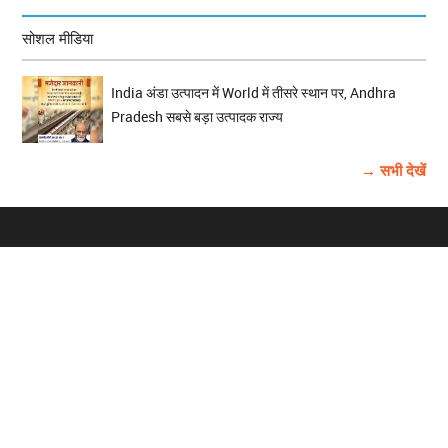
सोशल मीडिया
India अंडा उत्पादन में World में तीसरे स्थान पर, Andhra
Pradesh सबसे बड़ा उत्पादक राज्य
→ सभी देखें
होम
विज्ञापन
राष्ट्रीय
About Us
चुनाव
पंजाब-चंडीगढ़
Archive
विश्व समाचार
हरियाणा-हिमाचल
बाबूशाही टीम
फोटो गैलरी
वीडियो गैलरी