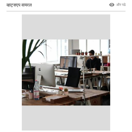
व्हाट्सएप वायरल
और पढे