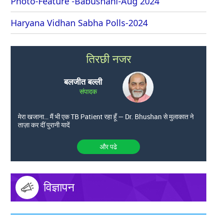
Photo-Feature -Babushahi-Aug 2024
Haryana Vidhan Sabha Polls-2024
तिरछी नजर
बलजीत बल्ली
संपादक
मेरा खजाना… मैं भी एक TB Patient रहा हूँ — Dr. Bhushan से मुलाकात ने
ताज़ा कर दीं पुरानी यादें
और पढे
विज्ञापन