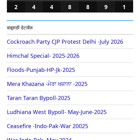
2
4
4
8
8
9
1
बाबूशाही डेटाबैंक
Cockroach Party CJP Protest Delhi -July 2026
Himchal Special- 2025-2026
Floods-Punjab-HP-Jk-2025
Mera Khazana -ਮੇਰਾ ਖਜ਼ਾਨਾ -2025
Taran Taran Bypoll-2025
Ludhiana West Bypoll- May-June-2025
Ceasefire -Indo-Pak-War 20025