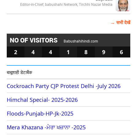
Editor-in-Chief, babushahi Network, Tirchhi Nazar Media
→ सभी देखें
NO OF VISITORS
Babushahihindi.com
2
4
4
1
8
9
6
बाबूशाही डेटाबैंक
Cockroach Party CJP Protest Delhi -July 2026
Himchal Special- 2025-2026
Floods-Punjab-HP-Jk-2025
Mera Khazana -ਮੇਰਾ ਖਜ਼ਾਨਾ -2025