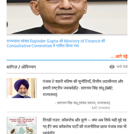
राज्यसभा सांसद Rajinder Gupta को Ministry of Finance की
Consultative Committee में नामित किया गया
→ आगे पढ़े
ब्लॉगज़ / ओपिनयन
सभी देखें
पंजाब ਦੇ शहरी भविष्य की चुनौतियाँ, वित्तीय उदासीनता और
हमारी राष्ट्रीय जवाबदेही/- सतनाम सिंह संधू (MP,
राज्यसभा)
- सतनाम सिंह संधू (संसद सदस्य, राज्यसभा)
MP, राज्यसभा
तिरछी नज़र: कॉकरोच और कुत्ते — क्या अब सिर्फ यही मुद्दे रह
गए हैं? क्या कॉकरोच पार्टी की राजनीतिक छाया पंजाब तक भी
पहुंचेगी?