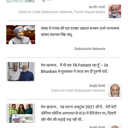
बलजीत बल्ली
Editor-in Chief, Babushahi Network, Tirchhi Nazar Media
संसद में पंजाब की एक प्रखर आवाज़ बनकर उभरे राज्यसभा
सांसद सतनाम सिंह संधू
Babushahi Network
...
मेरा खजाना… मैं भी एक TB Patient रहा हूँ — Dr.
Bhushan से मुलाकात ने ताज़ा कर दीं पुरानी यादें
Baljit Balli
Editor-in-Chief, Babushahi Network
मेरा ख़ज़ाना… यह घटना अक्टूबर 2021 की है… मेरी बेटी
ज़ीनिया फोर्टिस अस्पताल के ICU में वेंटिलेटर पर, ज़िंदगी
और मौत की लड़ाई लड़ रही थी…
Baljit Balli