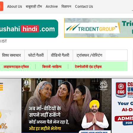
i
About Us
बाबूशाही टीम
Archive
विज्ञापन
Contact Us
 IST
विश्व समाचार
फोटो गैलरी
वीडियो गैलरी
ट्रांसफर /पोस्टिंग
लाइफस्टाइल-ट्रैवल
किताबें -साहित्य
टेक्नोलॉजी एंड ट्रेंड्स