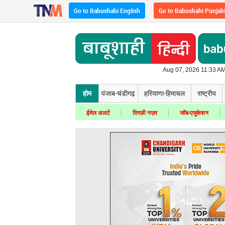
Go to Babushahi English
Go to Babushahi Punjab
Aug 07, 2026 11:33 AM
होम
पंजाब-चंडीगढ़
हरियाणा-हिमाचल
राष्ट्रीय
ईमेल अलर्ट
तिरछी नज़र
जॉब-एजुकेशन