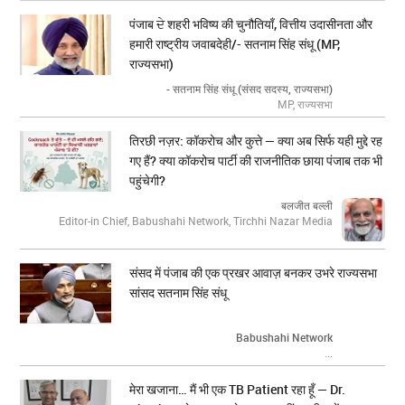
पंजाब ਦੇ शहरी भविष्य की चुनौतियाँ, वित्तीय उदासीनता और
हमारी राष्ट्रीय जवाबदेही/- सतनाम सिंह संधू (MP,
राज्यसभा)
- सतनाम सिंह संधू (संसद सदस्य, राज्यसभा)
MP, राज्यसभा
तिरछी नज़र: कॉकरोच और कुत्ते — क्या अब सिर्फ यही मुद्दे रह
गए हैं? क्या कॉकरोच पार्टी की राजनीतिक छाया पंजाब तक भी
पहुंचेगी?
बलजीत बल्ली
Editor-in Chief, Babushahi Network, Tirchhi Nazar Media
संसद में पंजाब की एक प्रखर आवाज़ बनकर उभरे राज्यसभा
सांसद सतनाम सिंह संधू
Babushahi Network
...
मेरा खजाना… मैं भी एक TB Patient रहा हूँ — Dr.