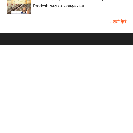
Pradesh सबसे बड़ा उत्पादक राज्य
→ सभी देखें
होम
विज्ञापन
राष्ट्रीय
About Us
चुनाव
पंजाब-चंडीगढ़
Archive
विश्व समाचार
हरियाणा-हिमाचल
बाबूशाही टीम
फोटो गैलरी
वीडियो गैलरी