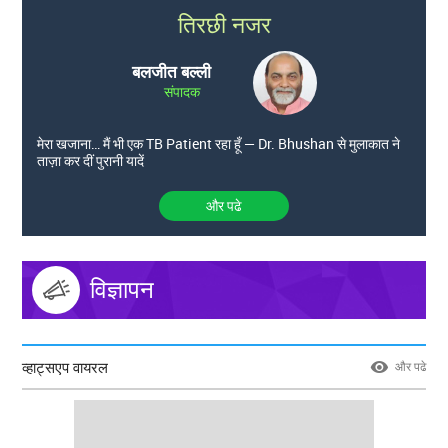
तिरछी नजर
बलजीत बल्ली
संपादक
मेरा खजाना… मैं भी एक TB Patient रहा हूँ — Dr. Bhushan से मुलाकात ने
ताज़ा कर दीं पुरानी यादें
और पढे
विज्ञापन
व्हाट्सएप वायरल
और पढे