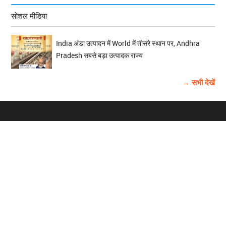
सोशल मीडिया
India अंडा उत्पादन में World में तीसरे स्थान पर, Andhra
Pradesh सबसे बड़ा उत्पादक राज्य
→ सभी देखें
होम
विज्ञापन
राष्ट्रीय
About Us
चुनाव
पंजाब-चंडीगढ़
Archive
विश्व समाचार
हरियाणा-हिमाचल
बाबूशाही टीम
फोटो गैलरी
वीडियो गैलरी