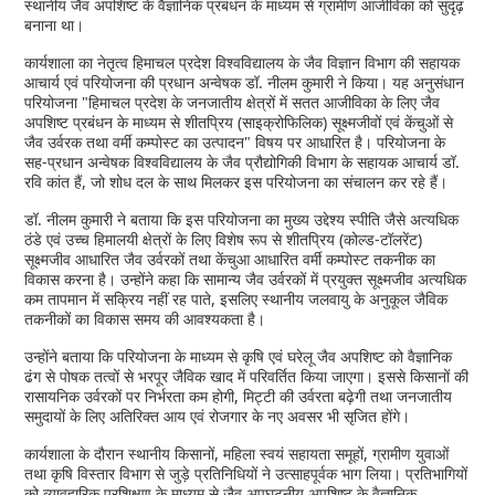
स्थानीय जैव अपशिष्ट के वैज्ञानिक प्रबंधन के माध्यम से ग्रामीण आजीविका को सुदृढ़
बनाना था।
कार्यशाला का नेतृत्व हिमाचल प्रदेश विश्वविद्यालय के जैव विज्ञान विभाग की सहायक
आचार्य एवं परियोजना की प्रधान अन्वेषक डॉ. नीलम कुमारी ने किया। यह अनुसंधान
परियोजना "हिमाचल प्रदेश के जनजातीय क्षेत्रों में सतत आजीविका के लिए जैव
अपशिष्ट प्रबंधन के माध्यम से शीतप्रिय (साइक्रोफिलिक) सूक्ष्मजीवों एवं केंचुओं से
जैव उर्वरक तथा वर्मी कम्पोस्ट का उत्पादन" विषय पर आधारित है। परियोजना के
सह-प्रधान अन्वेषक विश्वविद्यालय के जैव प्रौद्योगिकी विभाग के सहायक आचार्य डॉ.
रवि कांत हैं, जो शोध दल के साथ मिलकर इस परियोजना का संचालन कर रहे हैं।
डॉ. नीलम कुमारी ने बताया कि इस परियोजना का मुख्य उद्देश्य स्पीति जैसे अत्यधिक
ठंडे एवं उच्च हिमालयी क्षेत्रों के लिए विशेष रूप से शीतप्रिय (कोल्ड-टॉलरेंट)
सूक्ष्मजीव आधारित जैव उर्वरकों तथा केंचुआ आधारित वर्मी कम्पोस्ट तकनीक का
विकास करना है। उन्होंने कहा कि सामान्य जैव उर्वरकों में प्रयुक्त सूक्ष्मजीव अत्यधिक
कम तापमान में सक्रिय नहीं रह पाते, इसलिए स्थानीय जलवायु के अनुकूल जैविक
तकनीकों का विकास समय की आवश्यकता है।
उन्होंने बताया कि परियोजना के माध्यम से कृषि एवं घरेलू जैव अपशिष्ट को वैज्ञानिक
ढंग से पोषक तत्वों से भरपूर जैविक खाद में परिवर्तित किया जाएगा। इससे किसानों की
रासायनिक उर्वरकों पर निर्भरता कम होगी, मिट्टी की उर्वरता बढ़ेगी तथा जनजातीय
समुदायों के लिए अतिरिक्त आय एवं रोजगार के नए अवसर भी सृजित होंगे।
कार्यशाला के दौरान स्थानीय किसानों, महिला स्वयं सहायता समूहों, ग्रामीण युवाओं
तथा कृषि विस्तार विभाग से जुड़े प्रतिनिधियों ने उत्साहपूर्वक भाग लिया। प्रतिभागियों
को व्यावहारिक प्रशिक्षण के माध्यम से जैव अपघटनीय अपशिष्ट के वैज्ञानिक