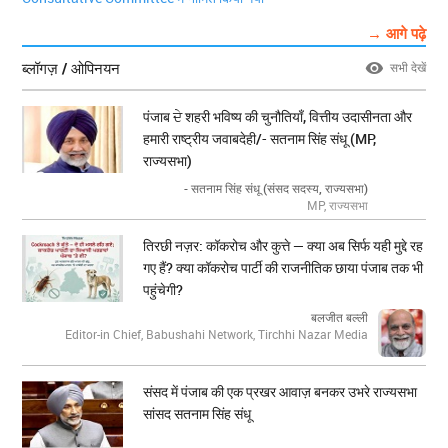
→ आगे पढ़े
ब्लॉगज़ / ओपिनयन
सभी देखें
पंजाब ਦੇ शहरी भविष्य की चुनौतियाँ, वित्तीय उदासीनता और
हमारी राष्ट्रीय जवाबदेही/- सतनाम सिंह संधू (MP,
राज्यसभा)
- सतनाम सिंह संधू (संसद सदस्य, राज्यसभा)
MP, राज्यसभा
तिरछी नज़र: कॉकरोच और कुत्ते — क्या अब सिर्फ यही मुद्दे रह
गए हैं? क्या कॉकरोच पार्टी की राजनीतिक छाया पंजाब तक भी
पहुंचेगी?
बलजीत बल्ली
Editor-in Chief, Babushahi Network, Tirchhi Nazar Media
संसद में पंजाब की एक प्रखर आवाज़ बनकर उभरे राज्यसभा
सांसद सतनाम सिंह संधू