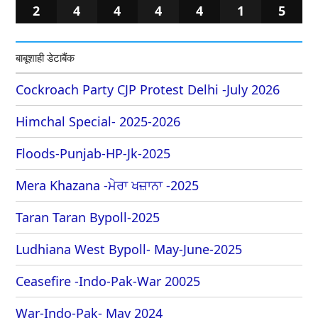
2
4
4
4
4
1
5
बाबूशाही डेटाबैंक
Cockroach Party CJP Protest Delhi -July 2026
Himchal Special- 2025-2026
Floods-Punjab-HP-Jk-2025
Mera Khazana -ਮੇਰਾ ਖਜ਼ਾਨਾ -2025
Taran Taran Bypoll-2025
Ludhiana West Bypoll- May-June-2025
Ceasefire -Indo-Pak-War 20025
War-Indo-Pak- May 2024