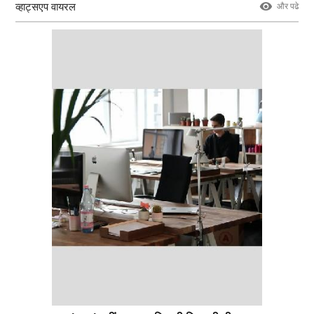
व्हाट्सएप वायरल
और पढे