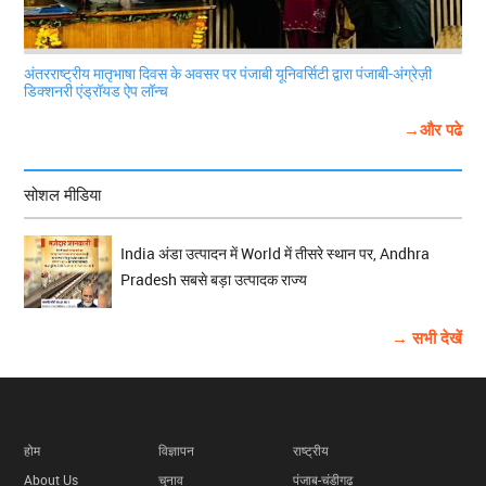
अंतरराष्ट्रीय मातृभाषा दिवस के अवसर पर पंजाबी यूनिवर्सिटी द्वारा पंजाबी-अंग्रेज़ी
डिक्शनरी एंड्रॉयड ऐप लॉन्च
→और पढे
सोशल मीडिया
India अंडा उत्पादन में World में तीसरे स्थान पर, Andhra
Pradesh सबसे बड़ा उत्पादक राज्य
→ सभी देखें
होम
विज्ञापन
राष्ट्रीय
About Us
चुनाव
पंजाब-चंडीगढ़