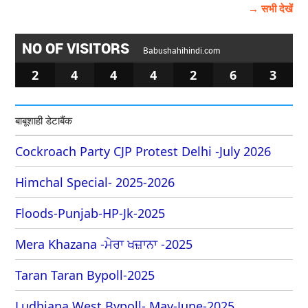
→ सभी देखें
NO OF VISITORS
Babushahihindi.com
2
4
4
4
2
6
3
बाबूशाही डेटाबैंक
Cockroach Party CJP Protest Delhi -July 2026
Himchal Special- 2025-2026
Floods-Punjab-HP-Jk-2025
Mera Khazana -ਮੇਰਾ ਖਜ਼ਾਨਾ -2025
Taran Taran Bypoll-2025
Ludhiana West Bypoll- May-June-2025