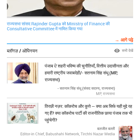
राज्यसभा सांसद Rajinder Gupta को Ministry of Finance की
Consultative Committee में नामित किया गया
→ आगे पढ़े
ब्लॉगज़ / ओपिनयन
सभी देखें
पंजाब ਦੇ शहरी भविष्य की चुनौतियाँ, वित्तीय उदासीनता और
हमारी राष्ट्रीय जवाबदेही/- सतनाम सिंह संधू (MP,
राज्यसभा)
- सतनाम सिंह संधू (संसद सदस्य, राज्यसभा)
MP, राज्यसभा
तिरछी नज़र: कॉकरोच और कुत्ते — क्या अब सिर्फ यही मुद्दे रह
गए हैं? क्या कॉकरोच पार्टी की राजनीतिक छाया पंजाब तक भी
पहुंचेगी?
बलजीत बल्ली
Editor-in Chief, Babushahi Network, Tirchhi Nazar Media