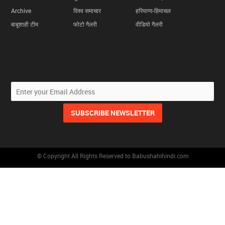
Archive
विश्व समाचार
हरियाणा-हिमाचल
बाबूशाही टीम
फोटो गैलरी
वीडियो गैलरी
© Copyright All Rights Reserved to Babushahihindi.com