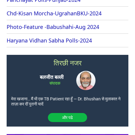
Chd-Kisan Morcha-UgrahanBKU-2024
Photo-Feature -Babushahi-Aug 2024
Haryana Vidhan Sabha Polls-2024
तिरछी नजर
बलजीत बल्ली
संपादक
मेरा खजाना… मैं भी एक TB Patient रहा हूँ — Dr. Bhushan से मुलाकात ने
ताज़ा कर दीं पुरानी यादें
और पढे