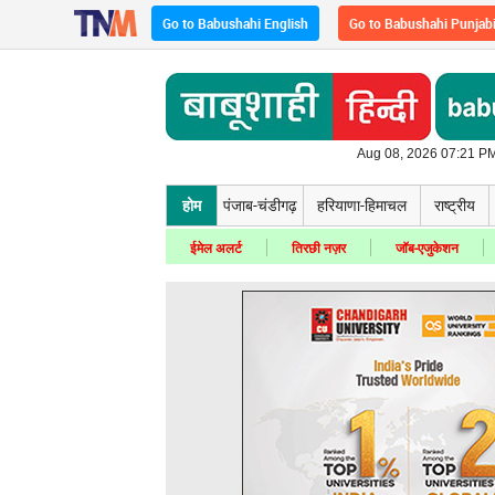
Go to Babushahi English
Go to Babushahi Punjab
Aug 08, 2026 07:21 PM
होम
पंजाब-चंडीगढ़
हरियाणा-हिमाचल
राष्ट्रीय
ईमेल अलर्ट
तिरछी नज़र
जॉब-एजुकेशन