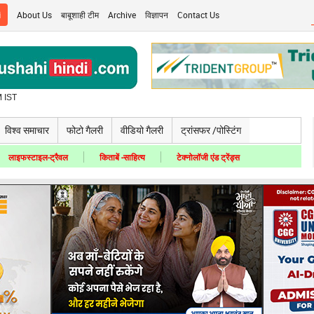
i
About Us
बाबूशाही टीम
Archive
विज्ञापन
Contact Us
 IST
विश्व समाचार
फोटो गैलरी
वीडियो गैलरी
ट्रांसफर /पोस्टिंग
लाइफस्टाइल-ट्रैवल
किताबें -साहित्य
टेक्नोलॉजी एंड ट्रेंड्स