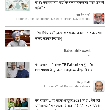
गए हैं? क्या कॉकरोच पार्टी की राजनीतिक छाया पंजाब तक भी
पहुंचेगी?
बलजीत बल्ली
Editor-in Chief, Babushahi Network, Tirchhi Nazar Media
संसद में पंजाब की एक प्रखर आवाज़ बनकर उभरे राज्यसभा
सांसद सतनाम सिंह संधू
Babushahi Network
...
मेरा खजाना… मैं भी एक TB Patient रहा हूँ — Dr.
Bhushan से मुलाकात ने ताज़ा कर दीं पुरानी यादें
Baljit Balli
Editor-in-Chief, Babushahi Network
मेरा ख़ज़ाना… यह घटना अक्टूबर 2021 की है… मेरी बेटी
ज़ीनिया फोर्टिस अस्पताल के ICU में वेंटिलेटर पर, ज़िंदगी