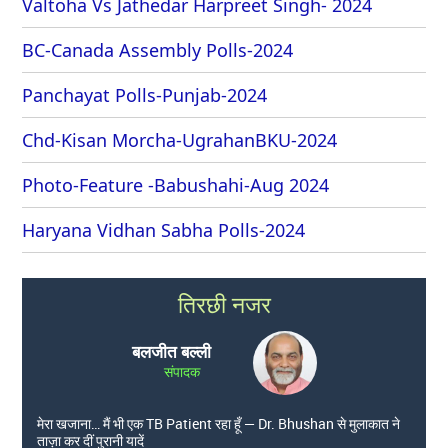
Valtoha Vs Jathedar Harpreet Singh- 2024
BC-Canada Assembly Polls-2024
Panchayat Polls-Punjab-2024
Chd-Kisan Morcha-UgrahanBKU-2024
Photo-Feature -Babushahi-Aug 2024
Haryana Vidhan Sabha Polls-2024
तिरछी नजर
बलजीत बल्ली
संपादक
मेरा खजाना… मैं भी एक TB Patient रहा हूँ — Dr. Bhushan से मुलाकात ने
ताज़ा कर दीं पुरानी यादें