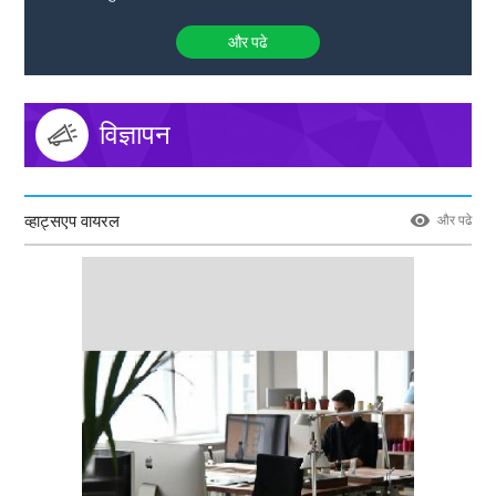
और पढे
विज्ञापन
व्हाट्सएप वायरल
और पढे