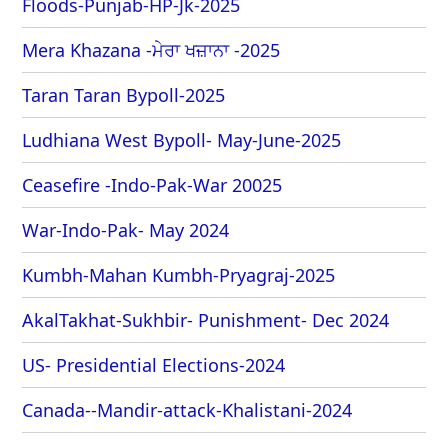
Floods-Punjab-HP-Jk-2025
Mera Khazana -ਮੇਰਾ ਖਜ਼ਾਨਾ -2025
Taran Taran Bypoll-2025
Ludhiana West Bypoll- May-June-2025
Ceasefire -Indo-Pak-War 20025
War-Indo-Pak- May 2024
Kumbh-Mahan Kumbh-Pryagraj-2025
AkalTakhat-Sukhbir- Punishment- Dec 2024
US- Presidential Elections-2024
Canada--Mandir-attack-Khalistani-2024