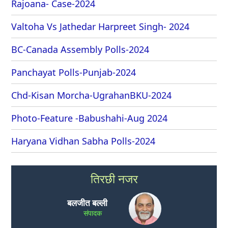
Rajoana- Case-2024
Valtoha Vs Jathedar Harpreet Singh- 2024
BC-Canada Assembly Polls-2024
Panchayat Polls-Punjab-2024
Chd-Kisan Morcha-UgrahanBKU-2024
Photo-Feature -Babushahi-Aug 2024
Haryana Vidhan Sabha Polls-2024
तिरछी नजर
बलजीत बल्ली
संपादक