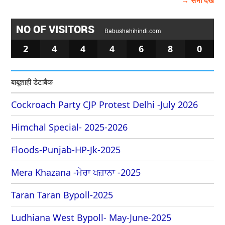
→ सभी देखें
NO OF VISITORS
Babushahihindi.com
2
4
4
4
6
8
0
बाबूशाही डेटाबैंक
Cockroach Party CJP Protest Delhi -July 2026
Himchal Special- 2025-2026
Floods-Punjab-HP-Jk-2025
Mera Khazana -ਮੇਰਾ ਖਜ਼ਾਨਾ -2025
Taran Taran Bypoll-2025
Ludhiana West Bypoll- May-June-2025