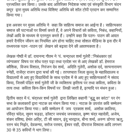
प्रज्वलित कर किया। उसके बाद अतिरिक्त निदेशक भाषा एवं संस्कृति विभाग चंदन
कपूर द्वारा मुख्य अतिथि तथा विशिष्ट अतिथि को शॉल टोपी प्रदान कर सम्मानित
किया गया।
इस अवसर पर मुख्य अतिथि ने कहा कि साहित्य समाज का आईना है। साहित्यकार
समाज की घटनाओं पर विमर्श करते हैं, वे अपने विचारों को कविता, निबंध, कहानियों,
लेखों आदि के माध्यम से प्रस्तुत करते हैं। उन्होंने कहा कि पठन- पाठन की आदत
हमारे दैनंदिन जीवन का नियमित अंग होना चाहिए तथा सोशल मीडिया के इस दौर में
तथ्यपरक पठन -पाठन एवं लेखन को बढ़ावा देने की आवश्यकता है।
लेखक गोष्ठी में डॉ. दयानन्द गौतम ने 'पं. चन्द्रधर शर्मा गुलेरी :'निबंधकार एवं
व्यंग्यकार' विषय पर शोध पत्र पढ़ा तथा प्रदेश भर से आए लेखकों डॉ. हेमराज
कौशिक, विजय विशाल, निरंजन देव शर्मा, अदिति गुलेरी, अशोक दर्द, सत्यनारायण
स्नेही, राजेंद्र राजन द्वारा चर्चा की गई। तत्पश्चात जिला कुल्लू के महाविद्यालय व
विद्यालयों से आए हुए विद्यार्थियों के साथ प्रदेश में से आए हुए साहित्यकारों ने संवाद
किया, जिसमें पंडित शर्मा गुलेरी जी के व्यक्तित्व कृतित्व पर तथा कविता, कविता के
तत्व तथा कविता किन-किन विषयों पर लिखी जाती है, इत्यादि पर मंथन हुआ।
द्वितीय सत्र में पं. चंद्रधर शर्मा गुलेरी द्वारा लिखित कहानी "बुद्धू का कांटा" पर रंग
सभा के कलाकारों द्वारा नाटक का मंचन किया गया। नाटक के उपरांत कवि सम्मेलन
का आयोजन किया गया। कवि सम्मेलन में जय प्रकाश शर्मा, अशोक कालिया,
रविंद्र चंदेल, सुमन चड्ढा, डॉक्टर जयचंद जयसवाल, कृष्ण चंद्र महादेवी, अजेय,
शंकर वशिष्ठ, हेमंत अत्रि, टी सी सावन, इंदु भारद्वाज, बीना शर्मा, अरुण डोगरा ऋतु,
रतन चंद निर्झर, देवकन्या, सरोज परमार, ईश्वर राही, दीपराज विश्वास आदि लगभग
30 से 35 कवियों ने भाग लिया।