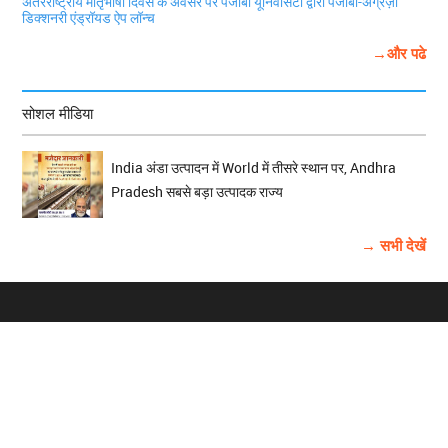
अंतरराष्ट्रीय मातृभाषा दिवस के अवसर पर पंजाबी यूनिवर्सिटी द्वारा पंजाबी-अंग्रेज़ी
डिक्शनरी एंड्रॉयड ऐप लॉन्च
→और पढे
सोशल मीडिया
India अंडा उत्पादन में World में तीसरे स्थान पर, Andhra
Pradesh सबसे बड़ा उत्पादक राज्य
→ सभी देखें
होम
विज्ञापन
राष्ट्रीय
About Us
चुनाव
पंजाब-चंडीगढ़
Archive
विश्व समाचार
हरियाणा-हिमाचल
बाबूशाही टीम
फोटो गैलरी
वीडियो गैलरी