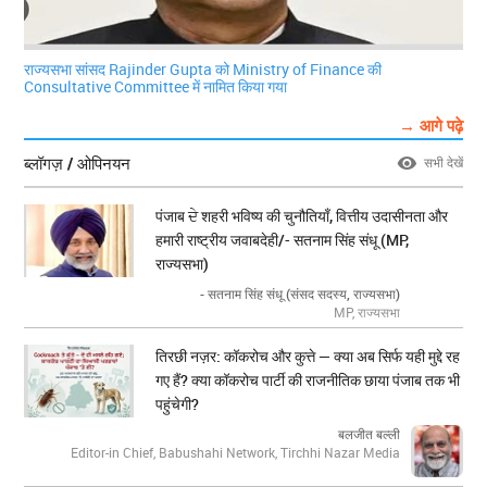
राज्यसभा सांसद Rajinder Gupta को Ministry of Finance की
Consultative Committee में नामित किया गया
→ आगे पढ़े
ब्लॉगज़ / ओपिनयन
सभी देखें
पंजाब ਦੇ शहरी भविष्य की चुनौतियाँ, वित्तीय उदासीनता और
हमारी राष्ट्रीय जवाबदेही/- सतनाम सिंह संधू (MP,
राज्यसभा)
- सतनाम सिंह संधू (संसद सदस्य, राज्यसभा)
MP, राज्यसभा
तिरछी नज़र: कॉकरोच और कुत्ते — क्या अब सिर्फ यही मुद्दे रह
गए हैं? क्या कॉकरोच पार्टी की राजनीतिक छाया पंजाब तक भी
पहुंचेगी?
बलजीत बल्ली
Editor-in Chief, Babushahi Network, Tirchhi Nazar Media