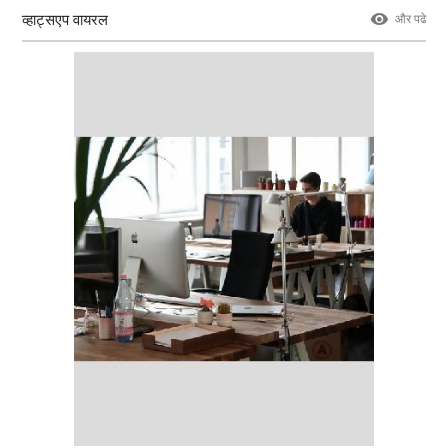
व्हाट्सएप वायरल
और पढे