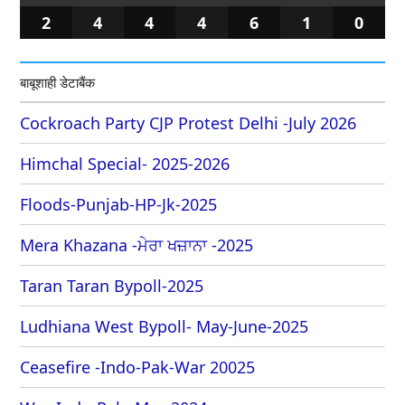
2
4
4
4
6
1
0
बाबूशाही डेटाबैंक
Cockroach Party CJP Protest Delhi -July 2026
Himchal Special- 2025-2026
Floods-Punjab-HP-Jk-2025
Mera Khazana -ਮੇਰਾ ਖਜ਼ਾਨਾ -2025
Taran Taran Bypoll-2025
Ludhiana West Bypoll- May-June-2025
Ceasefire -Indo-Pak-War 20025