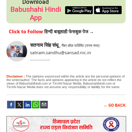
Download
Babushahi Hindi
App
Click to Follow
हिन्दी बाबूशाही फेसबुक पेज →
सतनाम सिंह संधू
, मैंबर ऑफ़ पार्लिमेंट (राज्य सभा)
satnam.sandhu@sansad.nic.in
.................
Disclaimer :
The opinions expressed within this article are the personal opinions of
the writer/author. The facts and opinions appearing in the article do not reflect the
views of Babushahihindi.com or Tirchhi Nazar Media. Babushahihindi.com or
Tirchhi Nazar Media does not assume any responsibility or liability for the same.
← GO BACK