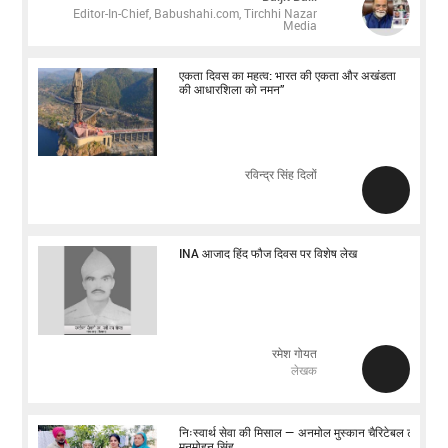
Editor-In-Chief, Babushahi.com, Tirchhi Nazar
Media
एकता दिवस का महत्व: भारत की एकता और अखंडता
की आधारशिला को नमन”
रविन्द्र सिंह दिलों
INA आजाद हिंद फौज दिवस पर विशेष लेख
रमेश गोयत
लेखक
निःस्वार्थ सेवा की मिसाल — अनमोल मुस्कान चैरिटेबल ट्रस्ट:
मनमोहन सिंह