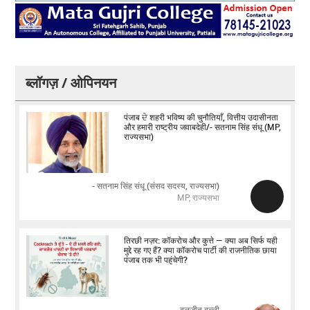
ब्लॉगज़ / ओपिनयन
पंजाब ਦੇ शहरी भविष्य की चुनौतियाँ, वित्तीय उदासीनता
और हमारी राष्ट्रीय जवाबदेही/- सतनाम सिंह संधू (MP,
राज्यसभा)
- सतनाम सिंह संधू (संसद सदस्य, राज्यसभा)
MP, राज्यसभा
तिरछी नज़र: कॉकरोच और कुत्ते — क्या अब सिर्फ यही
मुद्दे रह गए हैं? क्या कॉकरोच पार्टी की राजनीतिक छाया
पंजाब तक भी पहुंचेगी?
बलजीत बल्ली