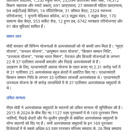
आवासीय विद्यालय, 1,550 स्कूल भवन, 23,094 अतिरिक्त कक्षा कक्ष, 14,312
शिक्षण सहायक और स्मार्ट कक्षाएं, 691 छात्रावास, 27 कामकाजी महिला छात्रावास,
94 आईटीआई बिल्डिंग, 14 पॉलिटेक्निक, 31 कौशल केंद्र, 2324 स्वास्थ्य
परियोजनाएं, 1 यूनानी मेडिकल कॉलेज, 413 सद्भाव मंडप, 1 सद्भाव केंद्र, 170
सामान्य सेवा केंद्र, 553 मार्केट शेड, 12 हुनर ​​हब, 6742 स्वच्छता परियोजनाएं और
91 खेल सुविधाएं शामिल हैं।
समान लाभ
मोदी सरकार की विभिन्न योजनाओं से अल्पसंख्यकों को भी काफी लाभ मिला है। “मुद्रा
योजना”, “जनधन योजना”, “आयुष्मान भारत योजना”, “किसान सम्मान निधि”,
“उज्ज्वला योजना”, “स्वच्छ भारत मिशन”, पेयजल और बिजली योजनाओं के लगभग
22 से 37 प्रतिशत लाभार्थी कमज़ोर और पिछड़े अल्पसंख्यकों से हैं।
उदाहरण के लिए, प्रधानमंत्री आवास योजना के तहत बनाए गए 2.31 करोड़ घरों में
से 31 प्रतिशत 25 अल्पसंख्यक बहुल क्षेत्रों में आवंटित किए गए। प्रधानमंत्री
किसान सम्मान निधि के लगभग 33 प्रतिशत लाभार्थी अल्पसंख्यक थे। प्रधानमंत्री
उज्ज्वला योजना के नौ करोड़ लाभार्थियों में से 37 प्रतिशत अल्पसंख्यक समुदायों से
थे।
उचित मान्यता
पीएम मोदी ने अल्पसंख्यक समुदायों के सदस्यों को उचित मान्यता भी सुनिश्चित की है।
2015 से 2024 के बीच दिए गए 1127 पद्म पुरस्कारों में से 169 पुरस्कार निम्न
जातियों, पिछड़े क्षेत्रों और गैर-कुलीन पृष्ठभूमि से संबंधित अल्पसंख्यक समुदायों के
योग्य सदस्यों को दिए गए हैं। सभी अल्पसंख्यक समुदायों के इन 169 पुरस्कार
विजेताओं में से सबसे अधिक 63 पद्म पुरस्कार मुस्लिम समुदाय से, 26 सिख समुदाय