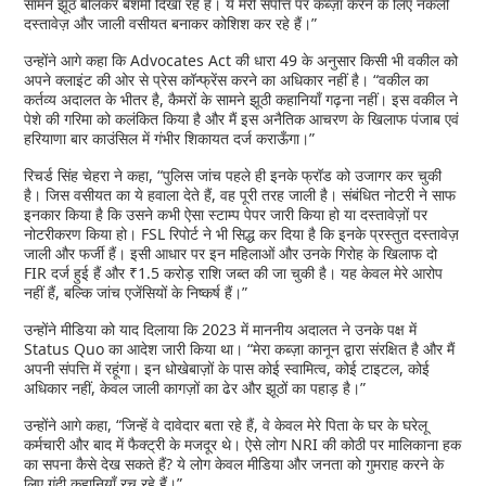
सामने झूठ बोलकर बेशर्मी दिखा रहे हैं। ये मेरी संपत्ति पर कब्ज़ा करने के लिए नकली
दस्तावेज़ और जाली वसीयत बनाकर कोशिश कर रहे हैं।”
उन्होंने आगे कहा कि Advocates Act की धारा 49 के अनुसार किसी भी वकील को
अपने क्लाइंट की ओर से प्रेस कॉन्फ्रेंस करने का अधिकार नहीं है। “वकील का
कर्तव्य अदालत के भीतर है, कैमरों के सामने झूठी कहानियाँ गढ़ना नहीं। इस वकील ने
पेशे की गरिमा को कलंकित किया है और मैं इस अनैतिक आचरण के खिलाफ पंजाब एवं
हरियाणा बार काउंसिल में गंभीर शिकायत दर्ज कराऊँगा।”
रिचर्ड सिंह चेहरा ने कहा, “पुलिस जांच पहले ही इनके फ्रॉड को उजागर कर चुकी
है। जिस वसीयत का ये हवाला देते हैं, वह पूरी तरह जाली है। संबंधित नोटरी ने साफ
इनकार किया है कि उसने कभी ऐसा स्टाम्प पेपर जारी किया हो या दस्तावेज़ों पर
नोटरीकरण किया हो। FSL रिपोर्ट ने भी सिद्ध कर दिया है कि इनके प्रस्तुत दस्तावेज़
जाली और फर्जी हैं। इसी आधार पर इन महिलाओं और उनके गिरोह के खिलाफ दो
FIR दर्ज हुई हैं और ₹1.5 करोड़ राशि जब्त की जा चुकी है। यह केवल मेरे आरोप
नहीं हैं, बल्कि जांच एजेंसियों के निष्कर्ष हैं।”
उन्होंने मीडिया को याद दिलाया कि 2023 में माननीय अदालत ने उनके पक्ष में
Status Quo का आदेश जारी किया था। “मेरा कब्ज़ा कानून द्वारा संरक्षित है और मैं
अपनी संपत्ति में रहूंगा। इन धोखेबाज़ों के पास कोई स्वामित्व, कोई टाइटल, कोई
अधिकार नहीं, केवल जाली कागज़ों का ढेर और झूठों का पहाड़ है।”
उन्होंने आगे कहा, “जिन्हें वे दावेदार बता रहे हैं, वे केवल मेरे पिता के घर के घरेलू
कर्मचारी और बाद में फैक्ट्री के मजदूर थे। ऐसे लोग NRI की कोठी पर मालिकाना हक
का सपना कैसे देख सकते हैं? ये लोग केवल मीडिया और जनता को गुमराह करने के
लिए गंदी कहानियाँ रच रहे हैं।”