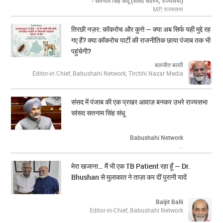
- सतनाम सिंह संधू (संसद सदस्य, राज्यसभा)
MP, राज्यसभा
तिरछी नज़र: कॉकरोच और कुत्ते — क्या अब सिर्फ यही मुद्दे रह
गए हैं? क्या कॉकरोच पार्टी की राजनीतिक छाया पंजाब तक भी
पहुंचेगी?
बलजीत बल्ली
Editor-in Chief, Babushahi Network, Tirchhi Nazar Media
संसद में पंजाब की एक प्रखर आवाज़ बनकर उभरे राज्यसभा
सांसद सतनाम सिंह संधू
Babushahi Network
...
मेरा खजाना… मैं भी एक TB Patient रहा हूँ — Dr.
Bhushan से मुलाकात ने ताज़ा कर दीं पुरानी यादें
Baljit Balli
Editor-in-Chief, Babushahi Network