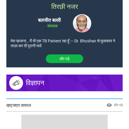
तिरछी नजर
बलजीत बल्ली
संपादक
मेरा खजाना… मैं भी एक TB Patient रहा हूँ — Dr. Bhushan से मुलाकात ने
ताज़ा कर दीं पुरानी यादें
और पढे
विज्ञापन
व्हाट्सएप वायरल
और पढे