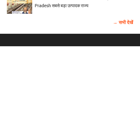
Pradesh सबसे बड़ा उत्पादक राज्य
→ सभी देखें
होम
विज्ञापन
राष्ट्रीय
About Us
चुनाव
पंजाब-चंडीगढ़
Archive
विश्व समाचार
हरियाणा-हिमाचल
बाबूशाही टीम
फोटो गैलरी
वीडियो गैलरी