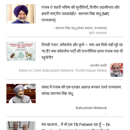
पंजाब ਦੇ शहरी भविष्य की चुनौतियाँ, वित्तीय उदासीनता और
हमारी राष्ट्रीय जवाबदेही/- सतनाम सिंह संधू (MP,
राज्यसभा)
- सतनाम सिंह संधू (संसद सदस्य, राज्यसभा)
MP, राज्यसभा
तिरछी नज़र: कॉकरोच और कुत्ते — क्या अब सिर्फ यही मुद्दे रह
गए हैं? क्या कॉकरोच पार्टी की राजनीतिक छाया पंजाब तक भी
पहुंचेगी?
बलजीत बल्ली
Editor-in Chief, Babushahi Network, Tirchhi Nazar Media
संसद में पंजाब की एक प्रखर आवाज़ बनकर उभरे राज्यसभा
सांसद सतनाम सिंह संधू
Babushahi Network
...
मेरा खजाना… मैं भी एक TB Patient रहा हूँ — Dr.