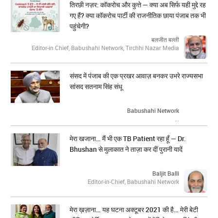
तिरछी नज़र: कॉकरोच और कुत्ते — क्या अब सिर्फ यही मुद्दे रह
गए हैं? क्या कॉकरोच पार्टी की राजनीतिक छाया पंजाब तक भी
पहुंचेगी?
बलजीत बल्ली
Editor-in Chief, Babushahi Network, Tirchhi Nazar Media
संसद में पंजाब की एक प्रखर आवाज़ बनकर उभरे राज्यसभा
सांसद सतनाम सिंह संधू
Babushahi Network
...
मेरा खजाना… मैं भी एक TB Patient रहा हूँ — Dr.
Bhushan से मुलाकात ने ताज़ा कर दीं पुरानी यादें
Baljit Balli
Editor-in-Chief, Babushahi Network
मेरा ख़ज़ाना… यह घटना अक्टूबर 2021 की है… मेरी बेटी