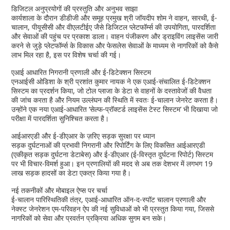
डिजिटल अनुप्रयोगों की प्रस्तुति और अनुभव साझा
कार्यशाला के दौरान डीडीजी और समूह प्रमुख श्री जॉयदीप शोम ने वाहन, सारथी, ई-
चालान, पीयूसीसी और वीएलटीईए जैसे डिजिटल प्लेटफॉर्म्स की उपयोगिता, पारदर्शिता
और सेवाओं की पहुंच पर प्रकाश डाला। वाहन पंजीकरण और ड्राइविंग लाइसेंस जारी
करने से जुड़े प्लेटफॉर्म्स के विकास और फेसलेस सेवाओं के माध्यम से नागरिकों को कैसे
लाभ मिल रहा है, इस पर विशेष चर्चा की गई।
एआई आधारित निगरानी प्रणाली और ई-डिटेक्शन सिस्टम
एनआईसी ओडिशा के श्री प्रशांत कुमार नायक ने एक एआई-संचालित ई-डिटेक्शन
सिस्टम का प्रदर्शन किया, जो टोल प्लाजा के डेटा से वाहनों के दस्तावेजों की वैधता
की जांच करता है और नियम उल्लंघन की स्थिति में स्वतः ई-चालान जेनरेट करता है।
उन्होंने एक नया एआई-आधारित ‘सेल्फ-प्रॉक्टर्ड लाइसेंस टेस्ट सिस्टम’ भी दिखाया जो
परीक्षा में पारदर्शिता सुनिश्चित करता है।
आईआरएडी और ई-डीएआर के ज़रिए सड़क सुरक्षा पर ध्यान
सड़क दुर्घटनाओं की प्रभावी निगरानी और रिपोर्टिंग के लिए विकसित आईआरएडी
(एकीकृत सड़क दुर्घटना डेटाबेस) और ई-डीएआर (ई-विस्तृत दुर्घटना रिपोर्ट) सिस्टम
पर भी विचार-विमर्श हुआ। इन प्रणालियों की मदद से अब तक देशभर में लगभग 19
लाख सड़क हादसों का डेटा एकत्र किया गया है।
नई तकनीकों और मोबाइल ऐप्स पर चर्चा
ई-चालान पारिस्थितिकी तंत्र, एआई-आधारित ऑन-द-स्पॉट चालान प्रणाली और
नेक्स्ट जेनरेशन एम-परिवहन ऐप की नई सुविधाओं को भी प्रस्तुत किया गया, जिससे
नागरिकों को सेवा और प्रवर्तन प्रक्रिया अधिक सुगम बन सके।