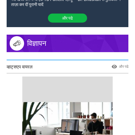
ताज़ा कर दीं पुरानी यादें
और पढे
विज्ञापन
व्हाट्सएप वायरल
और पढे