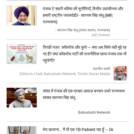
पंजाब ਦੇ शहरी भविष्य की चुनौतियाँ, वित्तीय उदासीनता और
हमारी राष्ट्रीय जवाबदेही/- सतनाम सिंह संधू (MP,
राज्यसभा)
- सतनाम सिंह संधू (संसद सदस्य, राज्यसभा)
MP, राज्यसभा
तिरछी नज़र: कॉकरोच और कुत्ते — क्या अब सिर्फ यही मुद्दे रह
गए हैं? क्या कॉकरोच पार्टी की राजनीतिक छाया पंजाब तक भी
पहुंचेगी?
बलजीत बल्ली
Editor-in Chief, Babushahi Network, Tirchhi Nazar Media
संसद में पंजाब की एक प्रखर आवाज़ बनकर उभरे राज्यसभा
सांसद सतनाम सिंह संधू
Babushahi Network
...
मेरा खजाना… मैं भी एक TB Patient रहा हूँ — Dr.