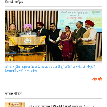
किताबें-साहित्य
अंतरराष्ट्रीय मातृभाषा दिवस के अवसर पर पंजाबी यूनिवर्सिटी द्वारा पंजाबी-अंग्रेज़ी
डिक्शनरी एंड्रॉयड ऐप लॉन्च
→और पढे
सोशल मीडिया
India अंडा उत्पादन में World में तीसरे स्थान पर, Andhra