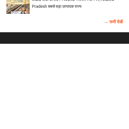
Pradesh सबसे बड़ा उत्पादक राज्य
→ सभी देखें
होम
विज्ञापन
राष्ट्रीय
About Us
चुनाव
पंजाब-चंडीगढ़
Archive
विश्व समाचार
हरियाणा-हिमाचल
बाबूशाही टीम
फोटो गैलरी
वीडियो गैलरी