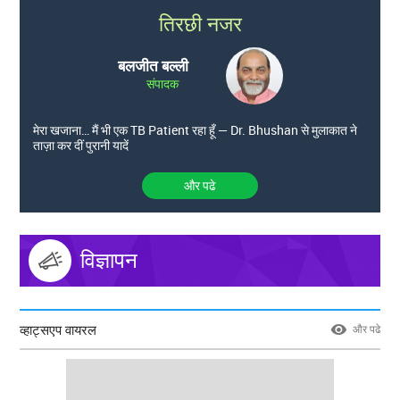
तिरछी नजर
बलजीत बल्ली
संपादक
मेरा खजाना… मैं भी एक TB Patient रहा हूँ — Dr. Bhushan से मुलाकात ने
ताज़ा कर दीं पुरानी यादें
और पढे
विज्ञापन
व्हाट्सएप वायरल
और पढे